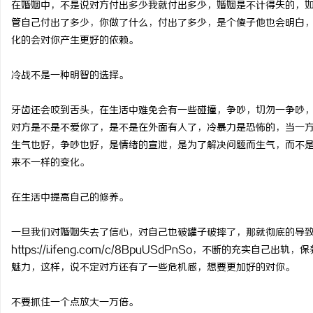
在婚姻中，不是说对方付出多少我就付出多少，婚姻是不计得失的，
武汉配眼镜 上海配眼镜
武汉配眼镜 上海配眼镜
管自己付出了多少，你做了什么，付出了多少，是个傻子他也会明白
化的会对你产生更好的依赖。
息
冷战不是一种明智的选择。
牙齿还会咬到舌头，在生活中难免会有一些碰撞，争吵，切勿一争吵
对方是不是不爱你了，是不是在外面有人了，冷暴力是恐怖的，当一
生气也好，争吵也好，是情绪的宣泄，是为了解决问题而生气，而不
来不一样的变化。
网
在生活中提高自己的修养。
一旦我们对婚姻失去了信心，对自己也破罐子破摔了，那就彻底的导
https://i.ifeng.com/c/8BpuUSdPnSo，不断的充
魅力，这样，说不定对方还有了一些危机感，想要更加好的对你。
不要抓住一个点放大一万倍。