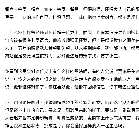
智商不等同于情商，知识不等同于智慧，懂得沟通，懂得表达自己的
重要，一味的压抑自己，逃避问题，一味的抱怨指责对方，都不是理
上海私家侦探
曾经碰到过这样一位女士，她说：我很累很厌倦我的婚姻
河
们应该有很多共同语言，他应该婚姻更懂我，但还是感觉我们之间存
来了，五年的婚姻我从希望到失望，从失望到绝望，我们都争执，都
离婚但是又觉得应该努力，最终他还是背叛了我，有了小三。
你看到这里会对这位女士有什么样的想法呢，有的人会说“要嘛是在
说“可怜之人必有可恨之处，他老公肯定也有很多受不了她的地方，
说“他都这样对你了，你还喜欢他，他都不回你信息，你干嘛还要理
信
小三劝退师
接触过不少婚姻情感咨询的经验告诉我，听到这个女人的
但是谈不上打扮自己，要么是一副愁眉苦脸的样子，要么是一副说话
人看起来也不是特别精神，眼神是游移的，更谈不上什么气质可言，
神面貌和生活状态，换成是你，你会选择这样的人一起生活吗。