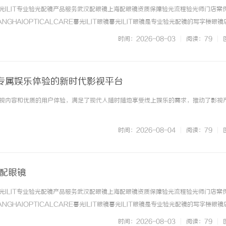
光ILIT专业验光配镜产品服务武汉配眼镜上海配眼镜资质保障验光流程验光师门店案
NGHAIOPTICALCARE暮光ILIT眼镜暮光ILIT眼镜是专业验光配镜的写字楼眼
有4家门店。以完整验光、正品镜片、透明价格和直营售后为基础，全场镜片40%-6
时间：2026-08-03
|
阅读：79
|
. ...……
专属娱乐体验的新时代影视平台
视内容和优质的用户体验，满足了现代人随时随地享受线上娱乐的需求，推动了影视
时间：2026-08-04
|
阅读：79
|
海配眼镜
光ILIT专业验光配镜产品服务武汉配眼镜上海配眼镜资质保障验光流程验光师门店案
NGHAIOPTICALCARE暮光ILIT眼镜暮光ILIT眼镜是专业验光配镜的写字楼眼
有4家门店。以完整验光、正品镜片、透明价格和直营售后为基础，全场镜片40%-6
时间：2026-08-03
|
阅读：79
|