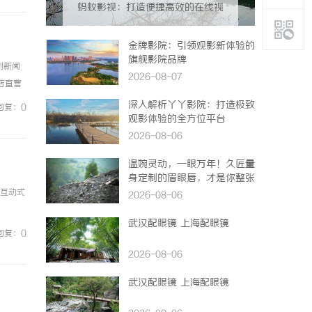
蚂蚁影视：打造便捷高效的在线视
频观影新体验
金牌影院：引领观影新体验的
旗舰影院品牌
例新闻
2026-08-07
镜店直营
0%优
深入解析丫丫影院：打造极致
回复：0
观影体验的全方位平台
2026-08-06
温婉灵动，一眼万年！久匠量
身定制的眉眼唇，才是你整张
脸的点睛之笔！淡颜系女生的
、互动式
2026-08-06
气质加分项
武汉配眼镜 上海配眼镜
回复：0
2026-08-06
武汉配眼镜 上海配眼镜