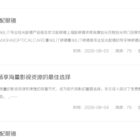
海配眼镜
光ILIT专业验光配镜产品服务武汉配眼镜上海配眼镜资质保障验光流程验光师门店案
NGHAIOPTICALCARE暮光ILIT眼镜暮光ILIT眼镜是专业验光配镜的写字楼眼
有4家门店。以完整验光、正品镜片、透明价格和直营售后为基础，全场镜片40%-6
时间：2026-08-03
|
阅读：79
|
. ...……
畅享海量影视资源的最佳选择
质量的影视资源和便捷的观看方式，成为现代观影的重要选择。本文深入探讨了免费
 ...……
时间：2026-08-04
|
阅读：79
|
海配眼镜