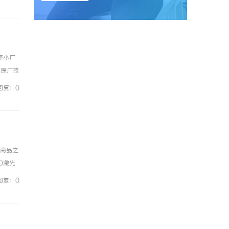
择小厂
的原厂技
回复：0
小商品之
D激光
一种利
回复：0