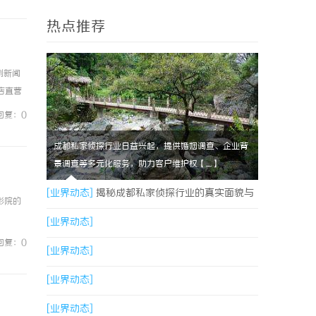
热点推荐
例新闻
镜店直营
0%优
回复：0
成都私家侦探行业日益兴起，提供婚姻调查、企业背
景调查等多元化服务，助力客户维护权【....】
[业界动态]
揭秘成都私家侦探行业的真实面貌与
影院的
专业服务
[业界动态]
回复：0
[业界动态]
[业界动态]
[业界动态]