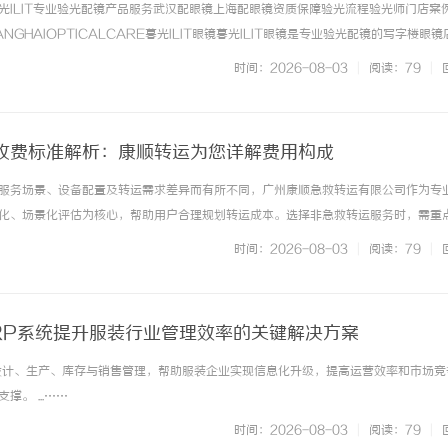
光ILIT专业验光配镜产品服务武汉配眼镜上海配眼镜资质保障验光流程验光师门店案
NGHAIOPTICALCARE暮光ILIT眼镜暮光ILIT眼镜是专业验光配镜的写字楼眼
有4家门店。以完整验光、正品镜片、透明价格和直营售后为基础，全场镜片40%-6
时间：2026-08-03
|
阅读：79
|
. ...……
收费标准解析：康顺转运为您详解费用构成
服务场景、设备配置及转运需求差异而有所不同，广州康顺急救转运有限公司作为专
化、场景化评估为核心，帮助用户合理规划转运成本。选择非急救转运服务时，需重
员配置及特殊需求等关键维度，避免因信息不明确导致费用争议。非急救转运收费标
时间：2026-08-03
|
阅读：79
|
基础服务费用、里程与时长费用... ...……
RP系统提升服装行业管理效率的关键解决方案
设计、生产、库存与销售管理，帮助服装企业实现信息化升级，提高运营效率和市场竞
。 ...……
时间：2026-08-03
|
阅读：79
|