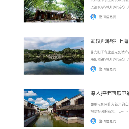
武汉配眼镜上海配眼镜暮
资讯联系WUHAN&SHA
品牌，现于武汉与上海设
湛河信息网
惠，兼顾高专业度与高性价比..
武汉配眼镜 上
暮光ILIT专业验光配
武汉配眼镜 上海配眼镜
海配眼镜WUHAN&SHA
品牌，现于武汉与上海设
湛河信息网
惠，兼顾高专业度与高性价比..
深入探析西瓜电
西瓜电影网作为新兴的在
视爱好者的新宠。 ...……
湛河信息网