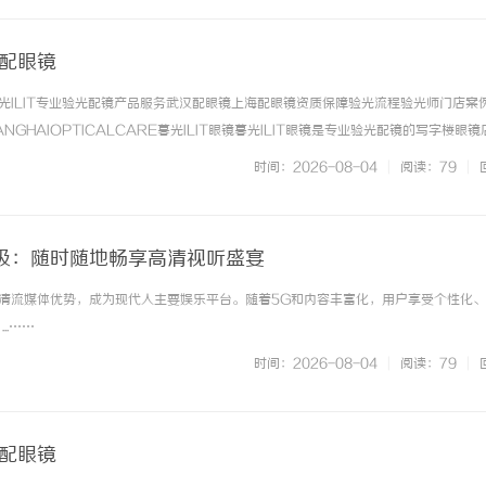
海配眼镜
光ILIT专业验光配镜产品服务武汉配眼镜上海配眼镜资质保障验光流程验光师门店案
NGHAIOPTICALCARE暮光ILIT眼镜暮光ILIT眼镜是专业验光配镜的写字楼眼
有4家门店。以完整验光、正品镜片、透明价格和直营售后为基础，全场镜片40%-6
时间：2026-08-04
|
阅读：79
|
. ...……
级：随时随地畅享高清视听盛宴
清流媒体优势，成为现代人主要娱乐平台。随着5G和内容丰富化，用户享受个性化
..……
时间：2026-08-04
|
阅读：79
|
海配眼镜