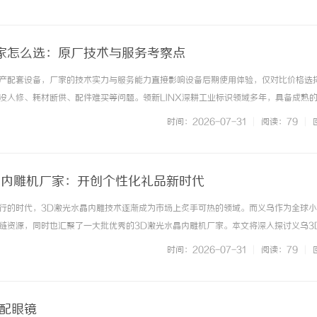
. ...……
家怎么选：原厂技术与服务考察点
产配套设备，厂家的技术实力与服务能力直接影响设备后期使用体验，仅对比价格选
没人修、耗材断供、配件难买等问题。领新LINX深耕工业标识领域多年，具备成熟
型时的可靠选择。 ...……
时间：2026-07-31
|
阅读：79
|
晶内雕机厂家：开创个性化礼品新时代
行的时代，3D激光水晶内雕技术逐渐成为市场上炙手可热的领域。而义乌作为全球
链资源，同时也汇聚了一大批优秀的3D激光水晶内雕机厂家。本文将深入探讨义乌3
范围以及在市场中的前景。一、3D激光水晶内雕机的工作原理3D激光水晶内雕机是
时间：2026-07-31
|
阅读：79
|
出立体图案的设备。其工... ...……
海配眼镜