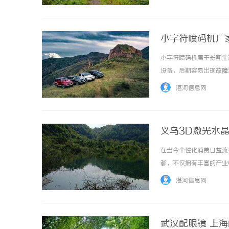
惠，兼顾高专业度与高性价比..
小字符喷码机厂
小字符喷码机属于长期生
设备，后期容易出现故障
术与完善的服务体系，是选
湛河信息网
义乌3D激光水
在当今个性化消费日益流
都，不仅拥有丰富的产业
水晶内雕机的优势、应用
湛河信息网
用激光技术，在水晶内部雕刻
武汉配眼镜 上