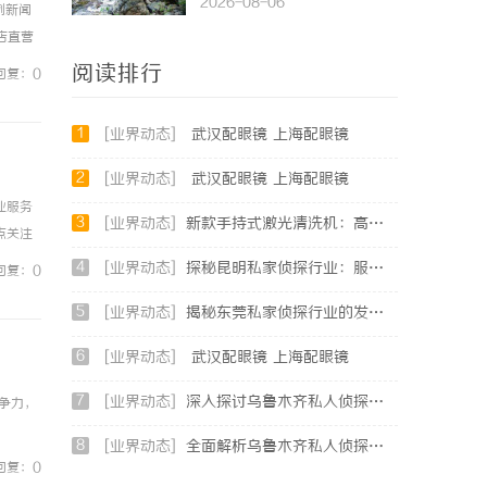
2026-08-06
例新闻
镜店直营
0%优
阅读排行
回复：0
1
[业界动态]
武汉配眼镜 上海配眼镜
2
[业界动态]
武汉配眼镜 上海配眼镜
业服务
3
[业界动态]
新款手持式激光清洗机：高效清洁的新时代
点关注
准核心
4
[业界动态]
探秘昆明私家侦探行业：服务、优势与法律守护
回复：0
5
[业界动态]
揭秘东莞私家侦探行业的发展与服务价值
6
[业界动态]
武汉配眼镜 上海配眼镜
7
[业界动态]
深入探讨乌鲁木齐私人侦探行业的现状与发展趋势
争力，
8
[业界动态]
全面解析乌鲁木齐私人侦探服务的优势与应用
回复：0