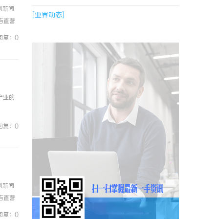
例新闻
[业界动态]
镜店直营
0%优
回复：0
产业的
回复：0
例新闻
镜店直营
0%优
回复：0