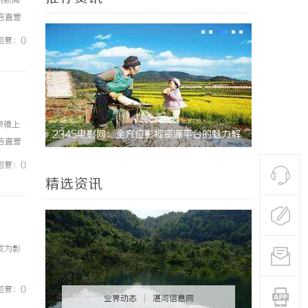
例新闻
镜店直营
0%优
回复：0
眼镜上
全方位影视资源平台的魅力解
探秘2828电影网：打造全新观影体验的影
镜店直营
娱乐平台
0%优
回复：0
精选资讯
成为影
回复：0
业界动态
|
湛河信息网