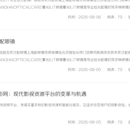
光ILIT专业验光配镜产品服务武汉配眼镜上海配眼镜资质保障验光流程验光师门店案
NGHAIOPTICALCARE暮光ILIT眼镜暮光ILIT眼镜是专业验光配镜的写字楼眼
有4家门店。以完整验光、正品镜片、透明价格和直营售后为基础，全场镜片40%-6
时间：2026-08-06
|
阅读：79
|
. ...……
海配眼镜
镜产品服务武汉配眼镜上海配眼镜资质保障验光流程验光师门店案例新闻资讯联系武汉配
飞牛影视：打造多元化影视体验的全新视界
2345电影网：
NGHAIOPTICALCARE暮光ILIT眼镜暮光ILIT眼镜是专业验光配镜的写字楼眼
析
有4家门店。以完整验光、正品镜片、透明价格和直营售后为基础，全场镜片40%-6
时间：2026-08-05
|
阅读：79
|
. ...……
影网：现代影视资源平台的变革与机遇
线视频平台，凭借丰富多样的影视资源和智能化服务，正逐步改变用户的观影体验，
时间：2026-08-05
|
阅读：79
|