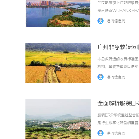
武汉配眼镜上海配眼镜暮
资讯联系WUHAN&SHA
品牌，现于武汉与上海设
湛河信息网
惠，兼顾高专业度与高性价比..
广州非急救转运
非急救转运的收费标准因
机构，其收费体系以透明
基础服务、里程时长、人
湛河信息网
构成非急救转运的费用通常由
全面解析服装E
服装ERP系统通过整合
是行业数字化转型的重要支撑
湛河信息网