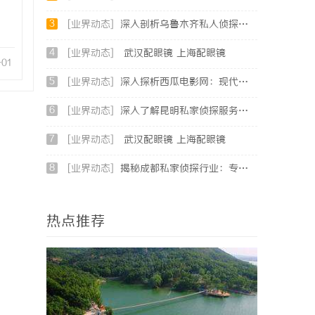
3
[业界动态]
深入剖析乌鲁木齐私人侦探行业的发展与应用现状
4
[业界动态]
武汉配眼镜 上海配眼镜
-01
5
[业界动态]
深入探析西瓜电影网：现代影视资源平台的变革与机遇
6
[业界动态]
深入了解昆明私家侦探服务的重要性与选择指南
7
[业界动态]
武汉配眼镜 上海配眼镜
8
[业界动态]
揭秘成都私家侦探行业：专业服务与法律边界详解
热点推荐