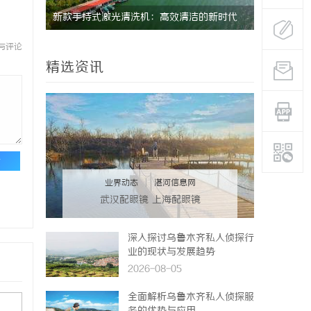
新款手持式激光清洗机：高效清洁的新时代
探秘昆明私
护
与评论
精选资讯
论
业界动态
|
湛河信息网
武汉配眼镜 上海配眼镜
深入探讨乌鲁木齐私人侦探行
业的现状与发展趋势
2026-08-05
全面解析乌鲁木齐私人侦探服