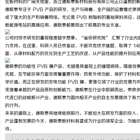
在新材料的广阔天地里，浙江德斯泰新材料股份有限公司正以蓬勃的
德斯泰专注于 PVB 产品的研发、生产与销售，全产链的运营模式
成了强大的生产和销售网络。无论是 PVB 树脂粉的基础原料供应，还
新能源电站的高端应用，德斯泰都展现出了极高的专业水准。
公司对技术研发的重视程度超乎想象。“省级研究院” 汇聚了行业内
河
力支持。在这里，科研人员日夜奋战，不断攻克技术难题，取得了 146
面，从原材料配方的优化到生产工艺的改进，从产品性能的提升到应
德斯泰的功能性 PVB 膜产品，无疑是其皇冠上的璀璨明珠。隔音
优越，在节能环保方面发挥着重要作用；防紫外线功能，保护了材料
学价值。而正在研发的发电功能 PVB 膜，更是引领了行业的发展方向
凭借着卓越的产品品质和创新能力，德斯泰在行业中脱颖而出。荣获
代进口的战略新兴产业，德斯泰为国内相关产业的自主发展提供了有
信
的行列。
未来的道路上，德斯泰将继续砥砺前行。不断加大在研发方面的投入
产业蓬勃发展的今天，德斯泰新材料有望成为行业的领军企业，为推
待。