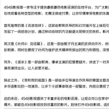
4948影视是一家专注于提供最新最热电影资源的在线平台，为广大影
在线观看各种类型的电影，无需注册或付费，让你尽情享受电影的乐趣
首先推荐的是《流浪地球》，这部由郭帆执导的科幻灾难片在上映后
河
发起了一场拯救计划，通过移动地球的方法躲避太阳毁灭的危机。影
其次是《叶问4：完结篇》，这是一部由甄子丹主演的武侠动作片，讲
彩刺激，同时也展现了叶问为维护武术精神所做出的努力和牺牲，深
另外，《误杀》是一部由郭涛、谭卓主演的犯罪悬疑片，讲述了一对
演员演技出众，让人欲罢不能。
信
除此之外，《我和我的祖国》是一部由多位导演合作执导的爱国主题
多华语影坛的一线演员，以多个小故事串联成一部整体，向观众展现
总的来说，4948影视提供了丰富多彩的电影资源，让观众可以在家
情片，都能在4948影视找到你喜欢的影片。赶快打开4948影视，