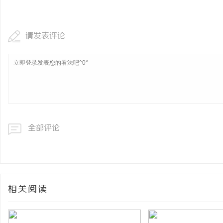
开店最怕“搜不到”为什
ai却天天给他免费派单？
请发表评论
息
全部评论
网
相关阅读