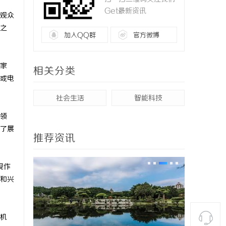
Get最新资讯
观众
之
加入QQ群
官方微博
家
相关分类
或电
社会生活
智能科技
领
了展
推荐资讯
视作
和兴
机