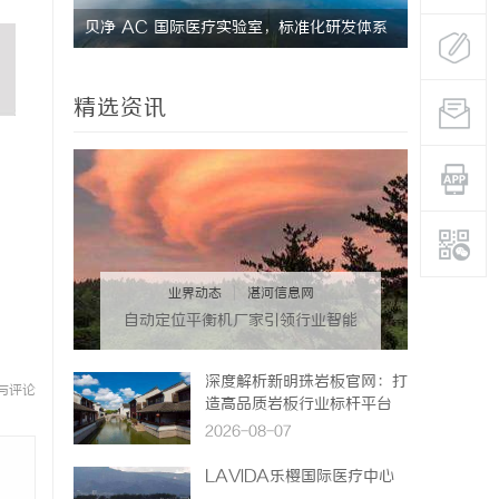
标准化研发体系
武汉配眼镜 上海配眼镜
泰山
高地
精选资讯
业界动态
|
湛河信息网
自动定位平衡机厂家引领行业智能
化发展新趋势
深度解析新明珠岩板官网：打
与评论
造高品质岩板行业标杆平台
2026-08-07
LAVIDA乐樱国际医疗中心