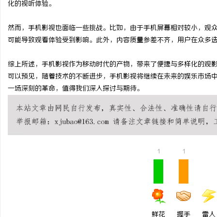
化的视听体验。
揭秘！专业充电桩项目软件开发商，究竟藏着
武汉配眼镜 上海配眼镜
然而，手机影视也面临一些挑战。比如，由于手机屏幕相对较小，观
哪些行业秘诀？
息
可能导致观看体验受到影响。此外，内容质量参差不齐，用户在众多
综上所述，手机影视作为移动时代的产物，带来了便捷与多样化的观
可以预见，随着技术的不断进步，手机影视将继续在未来的娱乐市场
一场深刻的革命，值得我们深入探讨与期待。
网
1
1
鲜花
握手
雷人