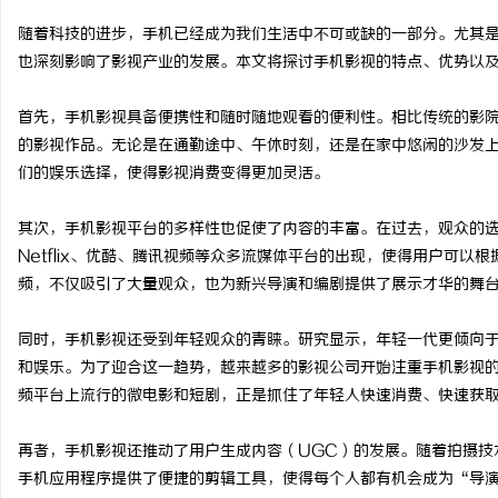
随着科技的进步，手机已经成为我们生活中不可或缺的一部分。尤其
也深刻影响了影视产业的发展。本文将探讨手机影视的特点、优势以
首先，手机影视具备便携性和随时随地观看的便利性。相比传统的影
河
的影视作品。无论是在通勤途中、午休时刻，还是在家中悠闲的沙发
们的娱乐选择，使得影视消费变得更加灵活。
其次，手机影视平台的多样性也促使了内容的丰富。在过去，观众的
Netflix、优酷、腾讯视频等众多流媒体平台的出现，使得用户可
频，不仅吸引了大量观众，也为新兴导演和编剧提供了展示才华的舞
同时，手机影视还受到年轻观众的青睐。研究显示，年轻一代更倾向
信
和娱乐。为了迎合这一趋势，越来越多的影视公司开始注重手机影视
频平台上流行的微电影和短剧，正是抓住了年轻人快速消费、快速获
再者，手机影视还推动了用户生成内容（UGC）的发展。随着拍摄技
手机应用程序提供了便捷的剪辑工具，使得每个人都有机会成为“导