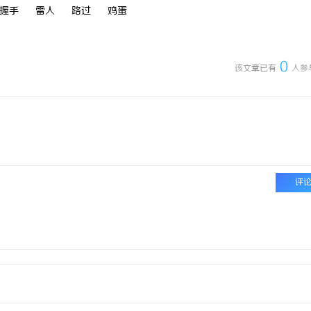
握手
雷人
路过
鸡蛋
0
该文章已有
人参
评