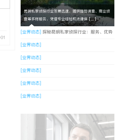
昆明私家侦探行业发展迅速，提供婚姻调查、商业侦
查等多样服务，凭借专业经验和法律保【....】
[业界动态]
探秘昆明私家侦探行业：服务、优势
-01
与法律守护
[业界动态]
[业界动态]
[业界动态]
[业界动态]
[业界动态]