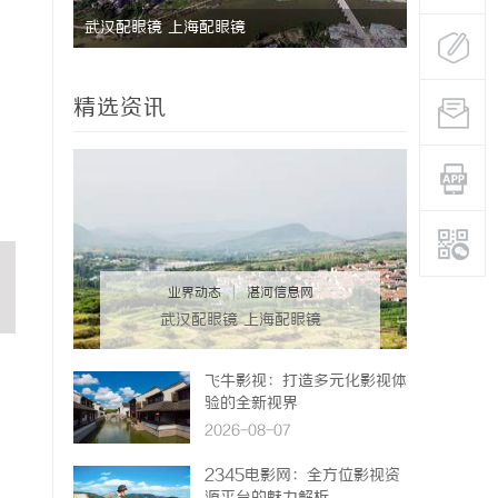
新平台
武汉配眼镜 上海配眼镜
轨道影院：
精选资讯
业界动态
|
湛河信息网
武汉配眼镜 上海配眼镜
飞牛影视：打造多元化影视体
验的全新视界
2026-08-07
2345电影网：全方位影视资