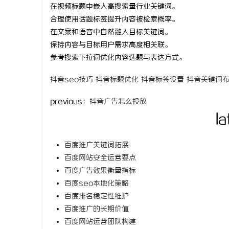
在视频标题中嵌入高搜索量行业关键词。
time：
202
合理使用话题标签提升内容被检索概率。
在文案和语音中自然融入目标关键词。
保持内容与目标用户需求高度相关联。
参考搜索下拉词优化内容选题与表达方式。
河
抖音seo技巧
抖音标题优化
抖音标签设置
抖音关键词
previous：
抖音广告怎么投放
la
百度推广关键词拓展
百度网站安全运营要点
信
百度广告效果衡量指标
百度seo本地化策略
百度排名稳定性维护
百度推广的长期价值
百度网站运营团队构建