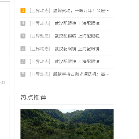
3
[业界动态]
温婉灵动，一眼万年！久匠量身定制的眉眼唇，才是你整张脸的点睛之笔！淡颜系女生的气质加分项
4
[业界动态]
武汉配眼镜 上海配眼镜
5
[业界动态]
武汉配眼镜 上海配眼镜
6
[业界动态]
武汉配眼镜 上海配眼镜
7
[业界动态]
武汉配眼镜 上海配眼镜
8
[业界动态]
新款手持式激光清洗机：高效清洁的新时代
-01
热点推荐