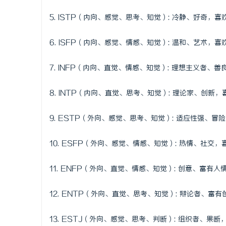
5. ISTP（内向、感觉、思考、知觉）: 冷静、好奇，
6. ISFP（内向、感觉、情感、知觉）: 温和、艺术，
7. INFP（内向、直觉、情感、知觉）: 理想主义者、
8. INTP（内向、直觉、思考、知觉）: 理论家、创新
9. ESTP（外向、感觉、思考、知觉）: 适应性强、
10. ESFP（外向、感觉、情感、知觉）: 热情、社交
11. ENFP（外向、直觉、情感、知觉）: 创意、富
12. ENTP（外向、直觉、思考、知觉）: 辩论者、富
13. ESTJ（外向、感觉、思考、判断）: 组织者、果