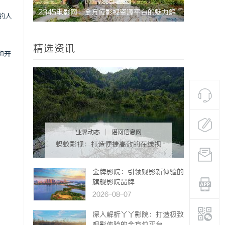
新视界
2345电影网：全方位影视资源平台的魅力解
探秘282
的人
析
娱乐平台
精选资讯
和开
业界动态
|
湛河信息网
蚂蚁影视：打造便捷高效的在线视
频观影新体验
金牌影院：引领观影新体验的
旗舰影院品牌
2026-08-07
深入解析丫丫影院：打造极致