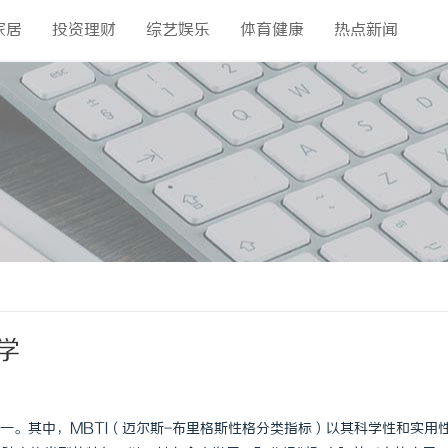
家居
投资理财
综艺娱乐
体育健康
热点新闻
学
一。其中，MBTI（迈尔斯-布里格斯性格分类指标）以其科学性和实用