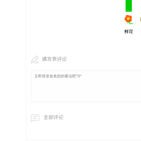
鲜花
请发表评论
全部评论