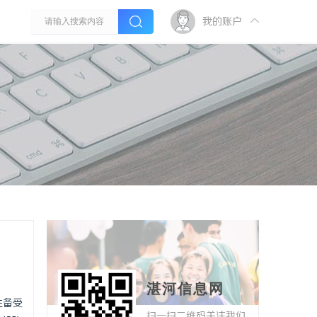
我的账户
湛河信息网
性备受
扫一扫二维码关注我们