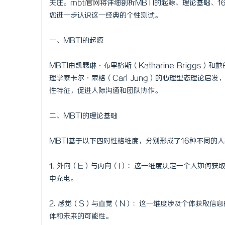
关注。
mbti官网
将详细剖析MBTI的起源、理论基础、
您进一步认识这一经典的个性测试。
一、MBTI的起源
河
MBTI由凯瑟琳·布里格斯（Katharine Briggs）
理学家卡尔·荣格（Carl Jung）的心理型态理论启
性特征，促进人际沟通和团队协作。
二、MBTI的理论基础
MBTI基于以下四对性格维度，分别形成了16种不同的
信
1. 外向（E）与内向（I）：这一维度决定一个人如何
中充电。
2. 感觉（S）与直觉（N）：这一维度涉及个体获取
体和未来的可能性。