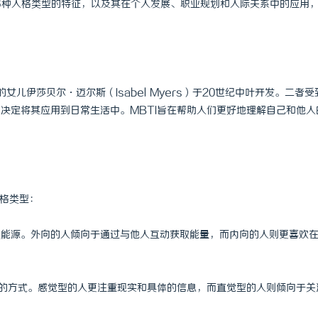
16种人格类型的特征，以及其在个人发展、职业规划和人际关系中的应用
和她的女儿伊莎贝尔·迈尔斯（Isabel Myers）于20世纪中叶开发。二者
发，决定将其应用到日常生活中。MBTI旨在帮助人们更好地理解自己和他人
人格类型：
获取能源。外向的人倾向于通过与他人互动获取能量，而内向的人则更喜欢
信息的方式。感觉型的人更注重现实和具体的信息，而直觉型的人则倾向于关