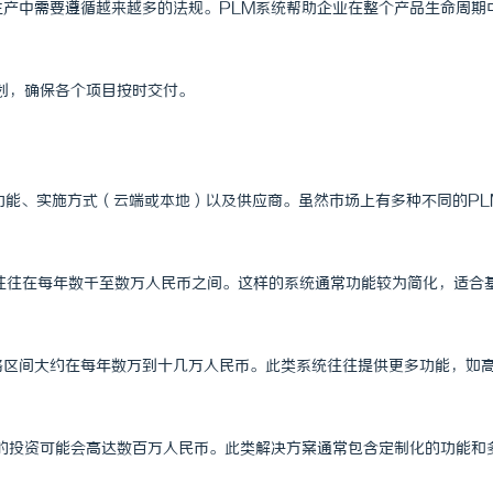
生产中需要遵循越来越多的法规。PLM系统帮助企业在整个产品生命周期
 上海配眼镜
飞牛影视：打造多元化影视体验的全
计划，确保各个项目按时交付。
功能、实施方式（云端或本地）以及供应商。虽然市场上有多种不同的PL
用往往在每年数千至数万人民币之间。这样的系统通常功能较为简化，适合
价格区间大约在每年数万到十几万人民币。此类系统往往提供更多功能，如
统的投资可能会高达数百万人民币。此类解决方案通常包含定制化的功能和