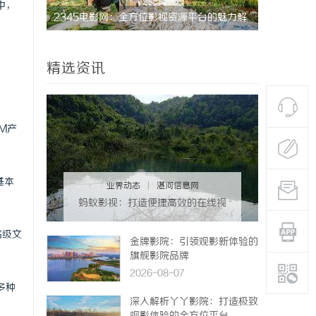
中，
新视界
2345电影网：全方位影视资源平台的魅力解
探秘282
析
娱乐平台
精选资讯
M产
基本
业界动态
|
湛河信息网
蚂蚁影视：打造便捷高效的在线视
频观影新体验
高级文
金牌影院：引领观影新体验的
旗舰影院品牌
2026-08-07
多种
深入解析丫丫影院：打造极致