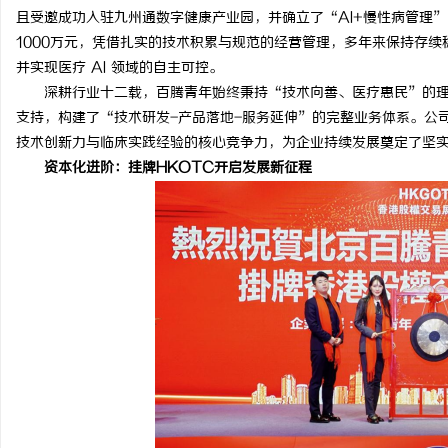
且受邀成功入驻九州通数字健康产业园，并确立了“AI+慢性病管理
武汉配眼镜 上海配眼镜
飞牛影视：打造多元化影
1000万元，凭借扎实的技术积累与规范的经营管理，多年来保持存
并实现医疗 AI 领域的自主可控。
息
深耕行业十二载，百腾青年始终秉持“技术向善、医疗惠民”的理
支持，构建了“技术研发-产品落地-服务延伸”的完整业务体系。公
技术创新力与临床实践经验的核心竞争力，为企业持续发展奠定了坚
资本化进阶：挂牌HKOTC开启发展新征程
网