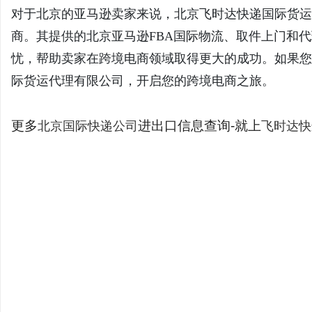
对于北京的亚马逊卖家来说，北京飞时达快递国际货运代理
商。其提供的北京亚马逊FBA国际物流、取件上门和
忧，帮助卖家在跨境电商领域取得更大的成功。如果您
际货运代理有限公司，开启您的跨境电商之旅。
更多
进出口信息查询-就上
北京国际快递公司
飞时达快
江西局开展政银携手助力快递发展三年行动
美国邮政将一级邮票价格提高至66美分
LNG船舶订单量目前已达到现有船队的50%
MOL推进氨燃料气体运输船-北京fedex国际快递公司价格
集装箱船和天然气运输船订单刷新纪录
乌克兰战争下，买家通过倒卖油轮获得巨额利润
出口注意：巴西考虑取消50美元小额包裹免税规定
SCFI录得23个月来最大单周涨幅，收于1033美元
亚马逊美国站：计划推出“发送至亚马逊”新要求