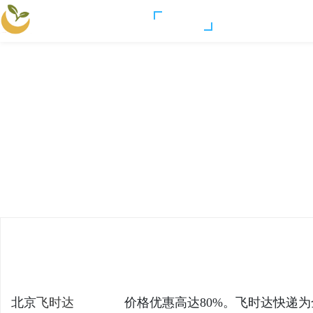
湛河信息网
生活百科
房产家居
投
网站首页
资讯列表
资讯内容
北京FBA国际物流 取件上门 代理报
湛
›
›
›
递官网
2026-05-18 发布于 湛河信息网
北京
飞时达
国际快递
价格优惠高达80%。飞时达快递