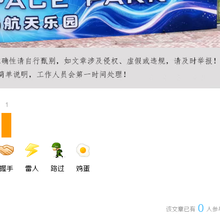
1
握手
雷人
路过
鸡蛋
0
该文章已有
人参