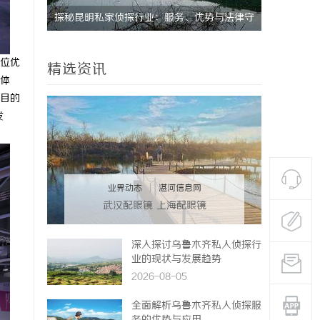
与法律守
揭秘东莞私家侦探行业的发展与服务价值
位优
精选资讯
体
目的
发
业界动态
|
湛河信息网
武汉配眼镜 上海配眼镜
深入探讨乌鲁木齐私人侦探行
业的现状与发展趋势
2026-08-05
全面解析乌鲁木齐私人侦探服