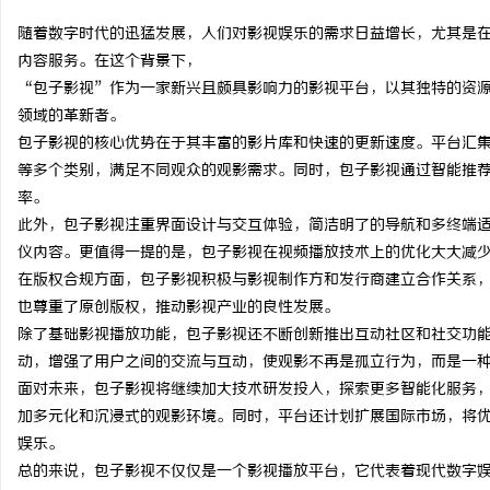
随着数字时代的迅猛发展，人们对影视娱乐的需求日益增长，尤其是
内容服务。在这个背景下，
“包子影视”作为一家新兴且颇具影响力的影视平台，以其独特的资
领域的革新者。
河
包子影视的核心优势在于其丰富的影片库和快速的更新速度。平台汇
等多个类别，满足不同观众的观影需求。同时，包子影视通过智能推
率。
此外，包子影视注重界面设计与交互体验，简洁明了的导航和多终端
仪内容。更值得一提的是，包子影视在视频播放技术上的优化大大减
在版权合规方面，包子影视积极与影视制作方和发行商建立合作关系
也尊重了原创版权，推动影视产业的良性发展。
除了基础影视播放功能，包子影视还不断创新推出互动社区和社交功
信
动，增强了用户之间的交流与互动，使观影不再是孤立行为，而是一
面对未来，包子影视将继续加大技术研发投入，探索更多智能化服务
加多元化和沉浸式的观影环境。同时，平台还计划扩展国际市场，将
娱乐。
总的来说，包子影视不仅仅是一个影视播放平台，它代表着现代数字