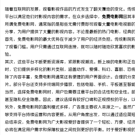
随着互联网的发展，观看影视作品的方式发生了翻天覆地的变化。传
平台以满足他们对影视内容的需求。在众多选择中，
免费电影网
因其
所谓免费电影网，通常指的是那些无需付费即可观看大量电影电视剧
分享，为用户提供了大量的影视内容。不论是最新的热门电影，经典
河
首先，免费电影网的最大优势在于减少了用户的经济负担。传统影院
了观看门槛。用户只需通过互联网连接，就可以随时随地欣赏喜欢的
验。
其次，这些平台不断更新资源库，紧跟影视潮流。新上映的电影和正
时，它们提供多样化的影片类别，涵盖动作、爱情、科幻、喜剧、恐
除了内容丰富，免费电影网通常还有便捷的用户界面设计。合理的分
片。部分平台还支持多终端同步播放，包括电脑、手机、平板甚至智
当然，选择免费电影网时，用户也需要注意平台的合法性和安全性。
信
甚至隐私安全隐患。因此，建议选择有较好口碑和正规授权的平台，
另外，免费电影网的盈利模式多样，广告是主要收入来源之一。虽然
够支持平台持续运营和内容更新。从用户角度出发，可以通过适应简
总结来说，免费电影网为广大影视爱好者提供了一个轻松、方便、经
必将在满足用户需求和保障权益之间找到更好的平衡。对于爱好影视