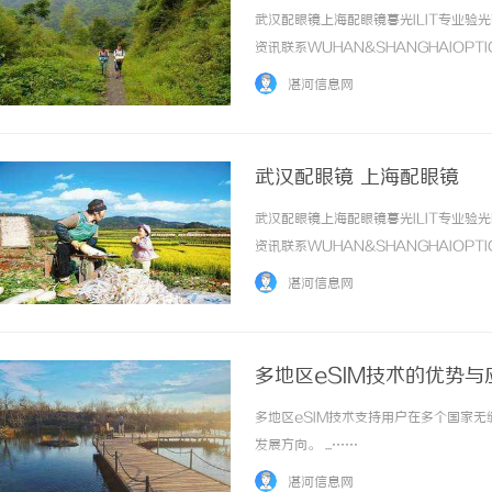
武汉配眼镜上海配眼镜暮光ILIT专业
资讯联系WUHAN&SHANGHAIOPT
品牌，现于武汉与上海设有4家门店。以
湛河信息网
惠，兼顾高专业度与高性价比... ...……
武汉配眼镜 上海配眼镜
武汉配眼镜上海配眼镜暮光ILIT专业
资讯联系WUHAN&SHANGHAIOPT
品牌，现于武汉与上海设有4家门店。以
湛河信息网
惠，兼顾高专业度与高性价比... ...……
多地区eSIM技术的优势
多地区eSIM技术支持用户在多个国家
发展方向。 ...……
湛河信息网