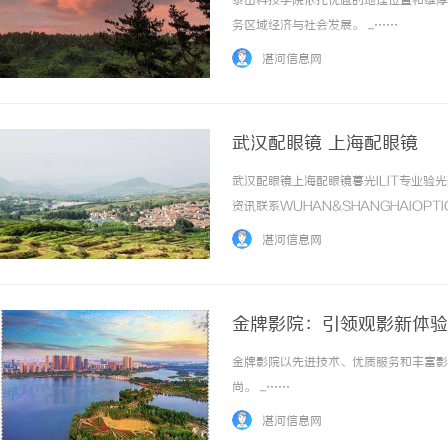
泰山科技学院依托优越的地理位置和雄厚
务区域经济与社会发展。 ...……
湛河信息网
武汉配眼镜 上海配眼镜
武汉配眼镜上海配眼镜暮光ILIT专业
不买SEM广告、不发天
资讯联系WUHAN&SHANGHAIOPT
小企业怎么靠GEO让AI
品牌，现于武汉与上海设有4家门店。以
湛河信息网
惠，兼顾高专业度与高性价比... ...……
金牌影院：引领观影新体验
金牌影院以先进技术、优质服务和丰富影
尚。 ...……
湛河信息网