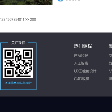
湛河信息网
惠，兼顾高专业度与高性价... ...……
1
2
3
4
5
6
7
8
9
10
11
>>
200
关注我们
热门课程
产品经理
人工智能
UXD全能设计
V
C4D教程
湛河信息网与您同行