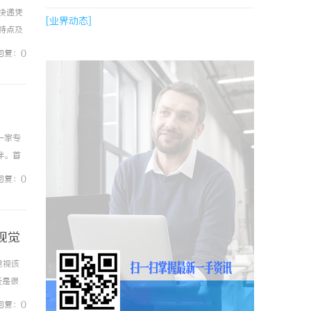
快递凭
[业界动态]
特点及
论是发
回复：0
一家专
伴。首
服务。
回复：0
视觉
电视该
些是很
00系列
回复：0