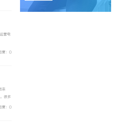
益运营电
回复：0
而来
例。很多
资金盘
回复：0