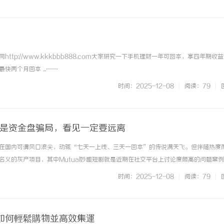
于传统电视来说，最近... ...……
ttp://www.kkkbbb888.com大家研究一下手机理财一年可回本，享四年期收
快两个月回本 ...……
时间：2025-12-08
|
阅读：79
|
短剧是资金盘骗局，看见一定要远离
在国内可谓风口浪尖，动辄“七天一上线、三天一回本”的传说满天飞。但伴随热度
名义的灰产项目，其中Mutual妙趣短剧就是近期在社交平台上讨论度颇高的问题案
被包装得漂漂亮亮的宣传话术吸引，但稍微深挖一下就会发现，这套路八成是典型的
时间：2025-12-08
|
阅读：79
|
我们要区分真正的短剧内容... ...……
如何輕鬆購物並高效集運