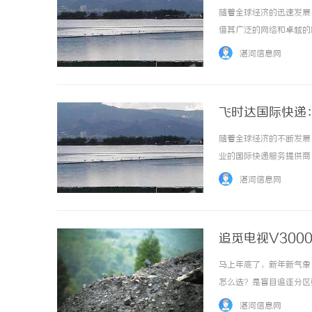
随着全球经济的迅速发展
借其广泛的网络和卓越的
其在现代国际物流中的重
湛河信息网
往发达国家还是偏远地区，D
飞时达国际快递
随着全球经济的不断发展
业的国际快递服务提供商
先，飞时达国际快递拥有
湛河信息网
不论是文件、样品还是大宗货
追觅电视V300
标准？
马上年底了，新年新气象
怎么选？是盲目追逐分区
头疼和纠结的。作为一名
湛河信息网