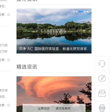
动脉网、
肯定，
者，发
回复：0
能力弱
疗实验室，标准化研发体系
武汉配眼镜 上海配眼镜
包为标
翼云主
回复：0
精选资讯
要求领
线图，
另一关
回复：0
业界动态
|
湛河信息网