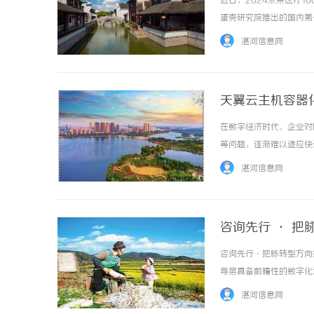
近日，2024未来医疗1
蛋壳研究院推出的国内第
引领当前乃至今后一段时
湛河信息网
现我国未来医疗产业的核心力
天翼云主机容器
在数字经济时代，企业对
武汉配眼镜 上海配眼镜
等问题，逐渐难以适应快
准化、可移植的容器单元
湛河信息网
机作为内领先的云计算服务平
咨询先行 · 把
咨询先行·把脉转型方向
导层具备前瞻性的数字化
以确保战略得到有效执行
湛河信息网
键因素。最后，培养精通业务