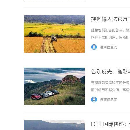
搜狗输入法官方
随着智能设备的普及，输
以其丰富的词库、智能的
相关信息及使用建议，帮
湛河信息网
件的安全性和稳定性，建议用
告别反光、拖影与平
藏在这
在家庭影音体验不断升级
面的细节不够分明，高速
体验痛点，追觅AI电视V
湛河信息网
在画质与音质上实现了协调进阶
DHL国际快递