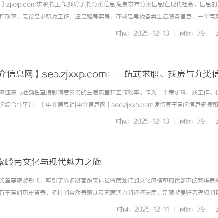
zjxxp.com求职,找工作,找房子,找分类信息,免费发布分类信息!在现代社会，信息
和效率。无论是求职找工作，还是租房买房，亦或是寻找各类生活服务信息，一个高
要。中介信息铺|中介信息网（zjxxp.com）正是这样一个为您量身打造的优质平
时间：2025-12-13
|
阅读：79
|
. ...……
介信息网】seo.zjxxp.com：一站式求职、找房与分类
取速度与准确性直接影响着我们的生活质量和工作效率。作为一个集求职、找工作、
综合性平台，【中介信息铺|中介信息网】seo.zjxxp.com凭借其丰富的信息资源
首选。首先，求职和找工作是大多数用户访问seo.zjxxp.com的重要原因。平台
时间：2025-12-13
|
阅读：79
|
... ...……
索岭南文化与现代魅力之旅
的重要旅游形式，吸引了众多游客前来体验岭南独特的文化风情和现代都市的繁华景
有丰富的历史背景、多样的自然景观以及充满活力的经济发展，是旅游爱好者理想的
行程通常包括广州、深圳、珠海、佛山等多个城市。广州作为广东的省会，不仅是南
时间：2025-12-11
|
阅读：79
|
的文化中心。游客在这里可以参观... ...……