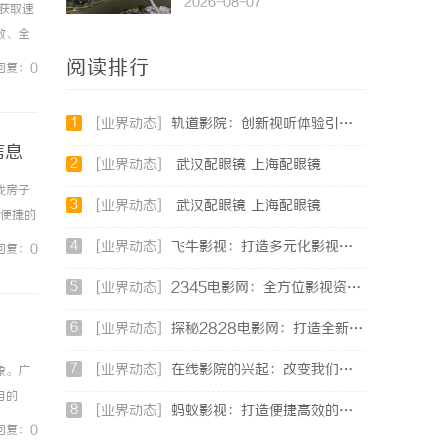
2026-08-07
的获取速
效、全
台，帮助
阅读排行
回复：0
1
[业界动态]
轨道影院：创新视听体验引领未来娱乐新潮流
信息
2
[业界动态]
武汉配眼镜 上海配眼镜
找房子
3
[业界动态]
武汉配眼镜 上海配眼镜
和便捷的
汇集了大
4
[业界动态]
飞牛影视：打造多元化影视体验的全新视界
回复：0
5
[业界动态]
2345电影网：全方位影视资源平台的魅力解析
6
[业界动态]
探秘2828电影网：打造全新观影体验的影视娱乐平台
7
[业界动态]
在线影院的兴起：改变我们观影方式的数字革命
象。广
目的
8
[业界动态]
蚂蚁影视：打造便捷高效的在线视频观影新体验
中国最
回复：0