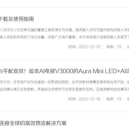
下载及使用指南
入法作为人们日常沟通的重要工具变得尤为关键。搜狗输入法作为国内领先的输入法
输入体验和多样的个性化设置，深受广大用户喜爱。本文将详细介绍搜狗输入法官方
助用户更好地体验这款优秀的软件。首先，搜狗输入法官方下载渠道非常重要。为了
时间：2025-12-10
|
阅读：79
|
户只通过搜狗官方网站或正规应... ...……
配音效！追觅AI电视V3000的Aura Mini LED+AI
的今天，许多用户依然会面临一些熟悉的困扰：白天观影时屏幕容易受到光线干扰，
运动镜头偶尔出现拖影，声音的立体感和方位感也有提升空间。正是洞察到这些真实
3000应运而生。它通过创新的AuraMiniLED臻彩显示方案，结合深度集成的全维A
时间：2025-12-10
|
阅读：79
|
，将专业影... ...……
：连接全球的高效物流解决方案