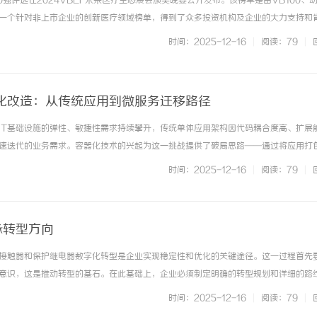
00强评选在2024VBEF未来医疗生态展会颁奖晚宴公开发布。该榜单是由VB100、
一个针对非上市企业的创新医疗领域榜单，得到了众多投资机构及企业的大力支持和
期中国医健创新领域的发展与投资风向，旨在遴选真正代表未来医疗的中国创新医疗
时间：2025-12-16
|
阅读：79
|
量，推动健康医... ...……
化改造：从传统应用到微服务迁移路径
IT基础设施的弹性、敏捷性需求持续攀升，传统单体应用架构因代码耦合度高、扩展
武汉配眼镜 上海配眼镜
贝净 AC 国际医
速迭代的业务需求。容器化技术的兴起为这一挑战提供了破局思路——通过将应用打
全解析
，结合微服务架构的设计理念，企业能够显著提升资源利用效率，缩短交付周期。天
时间：2025-12-16
|
阅读：79
|
台，其容器化改造能力为企业... ...……
脉转型方向
接触器和保护继电器数字化转型是企业实现稳定性和优化的关键途径。这一过程首先
意识，这是推动转型的基石。在此基础上，企业必须制定明确的转型规划和详细的路
。此外，建立高效的运行机制，促进技术与业务的深度融合，是确保转型顺利进行的
时间：2025-12-16
|
阅读：79
|
和技术的复合型人才，对于支持... ...……