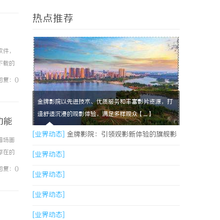
热点推荐
软件，
下载的
保障软
回复：0
金牌影院以先进技术、优质服务和丰富影片资源，打
造舒适沉浸的观影体验，满足多样观众【....】
功能
[业界动态]
金牌影院：引领观影新体验的旗舰影
暗场画
存在的
院品牌
[业界动态]
I能力，
回复：0
[业界动态]
[业界动态]
[业界动态]