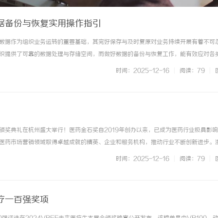
据备份与恢复实用操作指引
数据作为组织业务运转的重要基础，其完好保存与及时复原对业务持续开展有着不可
织提供了可靠的数据处理与存储空间，而做好数据的备份与恢复工作，能有效应对各
障业务的稳运行。本文将以科普的方式，详细介绍天翼云服务器数据备份与恢复的操
时间：2025-12-16
|
阅读：79
|
关方法。一、数据备份的基础认知... ...……
颁奖典礼在杭州盛大举行！医药金石奖自2019年创办以来，已成为医药行业极具影
医药市场营销领域取得卓越成就的精英、企业和服务机构，推动行业不断创新进步。
荣获“金石奖-医药健康互联网影响力企业”奖项！药兜作为国内领先的医药产业数
时间：2025-12-16
|
阅读：79
|
大数据分析能力，通过创新... ...……
疗一百强奖项