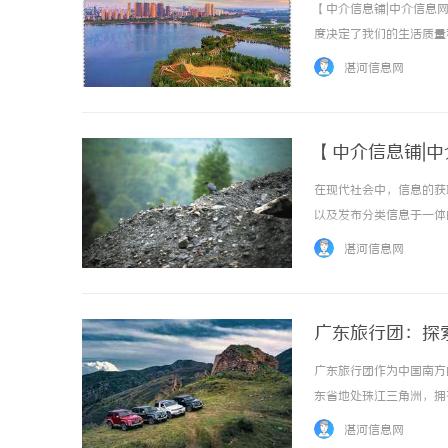
发布分类信息!
【中介信息铺|中介信息网】
度决定了我们的生活质量
面且免费的信息平台尤为重
湛河信息网
您轻松连接梦想与现实。一站..
【中介信息铺|中
平台
在现代社会中，信息的获
以及发布分类信息于一体的
操作体验，成为众多用户的
湛河信息网
量优质的招聘信息，覆盖各行各
广东旅行团：探
广东旅行团作为中国南方
东省地处珠江三角洲，拥
地。首先，广东旅行团的
湛河信息网
大的城市之一，也是历史悠久