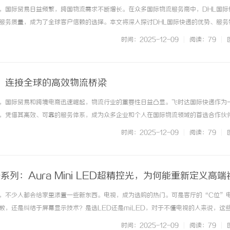
，国际贸易日益频繁，跨国物流需求不断增长。在众多国际物流服务商中，DHL国际
服务质量，成为了全球客户信赖的选择。本文将深入探讨DHL国际快递的优势、服务
要作用。首先，DHL国际快递以其覆盖全球220多个国家和地区的物流网络著称。无
时间：2025-12-09
|
阅读：79
|
HL都能提供快速且安... ...……
：连接全球的高效物流桥梁
，国际贸易和跨境电商迅速崛起，物流行业的重要性日益凸显。飞时达国际快递作为
，凭借其高效、可靠的服务体系，成为众多企业和个人在国际物流领域的首选合作伙
完善的全球物流网络。公司覆盖多达数百个国家和地区，能够实现门到门的快速配送
时间：2025-12-09
|
阅读：79
|
物，飞时达都能根据客户需求提... ...……
0系列：Aura Mini LED超精控光，为何能重新定义高端
，不少人都会给家里添置一些新东西。电视，成为选购的热门。可是客厅的“C位”
数，还是纠结于屏幕显示技术？是选LED还是miLED，对于不懂电视的人来说，这
数码家电博主，我个人觉得如果大家不想迁就画质又想一步到位的话，追觅电视V30
时间：2025-12-09
|
阅读：79
|