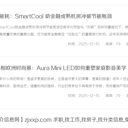
能耗：SmartCool 助金融成熟机房冲破节能瓶颈
martCool助金融成熟机房冲破节能瓶颈在数字化转型与“双碳”目标双重推动下，
高质量发展的重要议题。作为国家金融稳定“压舱石”的重要银行机构，近年来持续
路径，在北京、上海两地数据中心陆续展开施耐德电气SmartCool末端空调节能解
时间：2025-12-15
|
阅读：79
|
为行业提供... ...……
相欧洲时尚展：Aura Mini LED如何重塑家庭影音美学
款什么样的电视？是追求更高的参数，还是追求更大的屏幕，更高的颜值？很多人在
黑科技，都很迷茫。随着时间的推移，行业的竞争也不再局限于参数，而向着用户实
感动转化。因为用户真正需要的，不是客厅的“技术标签”而是一台能融入生活场景
时间：2025-12-15
|
阅读：79
|
设备。这也是为什么追觅电视S1... ...……
信息网】zjxxp.com 求职,找工作,找房子,找分类信息,