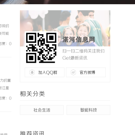
忽视的
类可能
湛河信息网
作要
回复：0
扫一扫二维码关注我们
Get最新资讯
加入QQ群
官方微博
响力的重
浙江星
相关分类
字化平
回复：0
社会生活
智能科技
推荐资讯