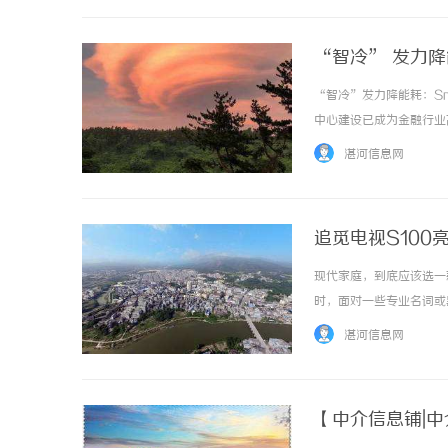
“智冷” 发力降
“智冷”发力降能耗：S
中心建设已成为金融行业
术创新与节能降耗的融合
湛河信息网
试点工作，取得了显著成效，也
追觅电视S100亮
现代家庭，到底应该选一
时，面对一些专业名词或
体验，日常观影中的真实
湛河信息网
一次观看中带来沉浸与愉悦的
【中介信息铺|中介